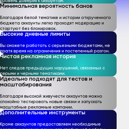
уровень доверия к аккаунтам.
Минимальная вероятность банов
Благодаря белой тематике и истории открученного
бюджета аккаунты легко проходят модерацию и
стартуют без блокировок.
Высокие дневные лимиты
Вы сможете работать с серьезными бюджетами, не
тратя время на ограничения и постепенный разгон.
Чистая рекламная история
Нет следов предыдущих нарушений, связанных с
серыми и черными тематиками.
Идеально подходят для тестов и
масштабирования
Благодаря высокой живучести аккаунтов можно
спокойно тестировать новые связки и запускать
масштабные рекламные кампании.
Дополнительные инструменты
Кроме аккаунтов предоставляем необходимые