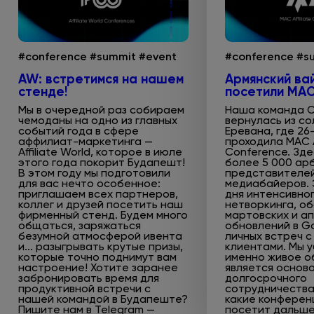
#conference #summit #event
#conference #s
AW: встретимся на нашем
Армянский ва
стенде!
посетили MAC
Мы в очередной раз собираем
Наша команда O
чемоданы на одно из главных
вернулась из с
событий года в сфере
Еревана, где 26
аффилиат-маркетинга —
проходила MAC Af
Affiliate World, которое в июле
Conference. Зд
этого года покорит Будапешт!
более 5 000 ар
В этом году мы подготовили
представителей
для вас нечто особенное:
медиабайеров. 
приглашаем всех партнеров,
дня интенсивно
коллег и друзей посетить наш
нетворкинга, о
фирменный стенд. Будем много
мартовских и а
общаться, заряжаться
обновлений в Go
безумной атмосферой ивента
личных встреч с
и... разыгрывать крутые призы,
клиентами. Мы 
которые точно поднимут вам
именно живое 
настроение! Хотите заранее
является осново
забронировать время для
долгосрочного
продуктивной встречи с
сотрудничества.
нашей командой в Будапеште?
какие конферен
Пишите нам в Telegram —
посетит дальше